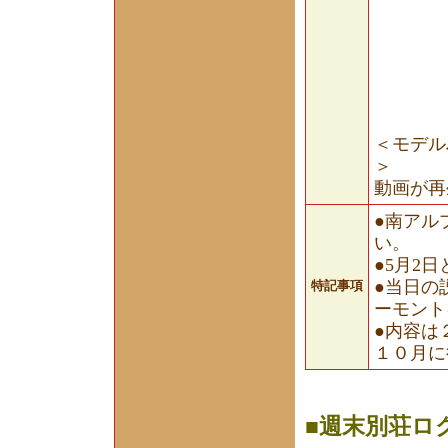
＜モデルハ
＞
動画が再
●南アル
い。
●5月2
●当日の
特記事項
ーモント
●内容は
１０月に
■週末別荘ロ