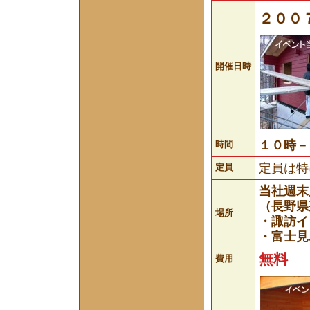
２００
開催日時
１０時－
時間
定員は特
定員
当社週末
（長野県
場所
・諏訪イ
・富士見
無料
費用