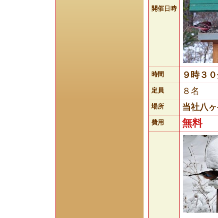
開催日時
９時３０
時間
８名
定員
当社八ヶ
場所
無料
費用