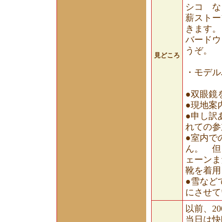
シコ 
薪ストー
きます。
バードウ
うぞ。
見どころ
・モデル
●双眼鏡
●現地案
●申し訳
れての参
●室内で
ん。 但
ェーンま
靴を着用
●雪など
にさせて
以前、2
当日は快