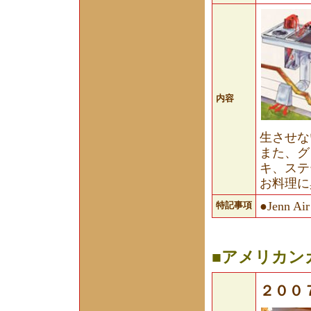
内容
生させな
また、グ
キ、ステ
お料理に
●Jenn
特記事項
■アメリカン
２００