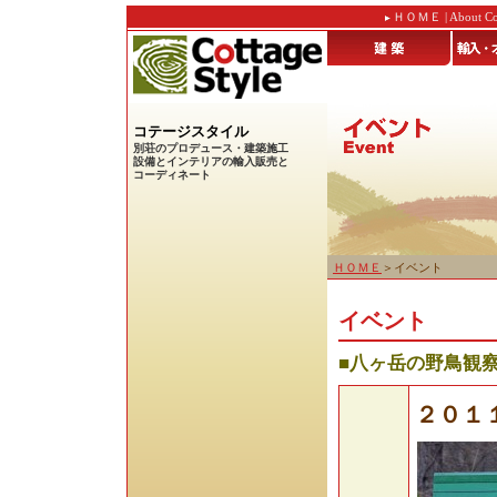
ＨＯＭＥ
|
About Co
コテージスタイル
別荘のプロデュース・建築施工
設備とインテリアの輸入販売と
コーディネート
ＨＯＭＥ
＞イベント
イベント
■八ヶ岳の野鳥観
２０１