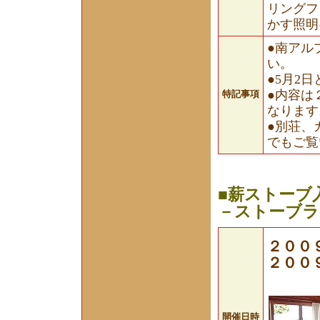
リングフ
かす照明
●南アル
い。
●5月2
●内容は
特記事項
なります
●別荘、
でもご覧
■薪ストーブ
－ストーブラ
２００
２００
開催日時