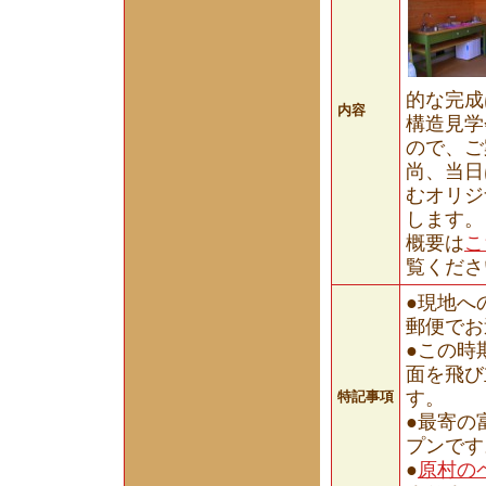
的な完成
内容
構造見学
ので、ご
尚、当日
むオリジ
します。
概要は
こ
覧くださ
●現地へ
郵便でお
●この時
面を飛び
す。
特記事項
●最寄の
プンです
●
原村の