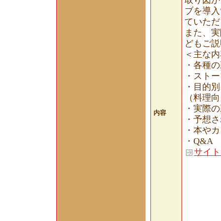
取り図か
ブを導入
ていただ
また、実
どもご説
＜主な内
・各種の
・ストー
・目的別
（料理向
・実際の
内容
・予想さ
・本やカ
・Q&A
サイト