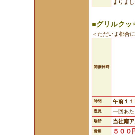
まりまし
■グリルクッ
＜ただいま都合
開催日時
午前１１
時間
一回あた
定員
当社南ア
場所
５００
費用