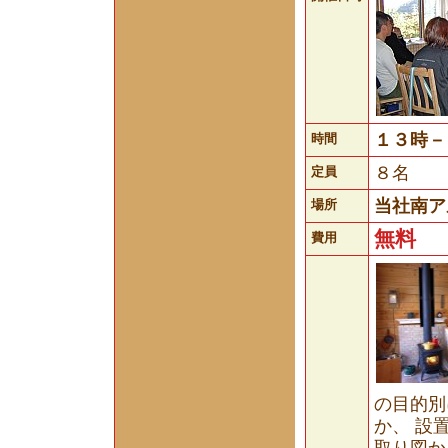
１３時－
時間
８名
定員
当社南ア
場所
無料
費用
の目的別
か、 設