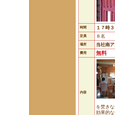
１７時３
時間
８名
定員
当社南ア
場所
無料
費用
内容
を焚きな
効果的な