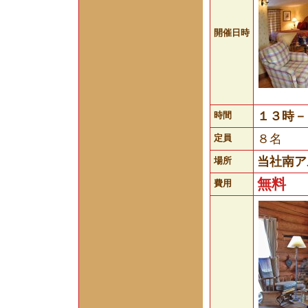
開催日時
１３時－
時間
８名
定員
当社南ア
場所
無料
費用