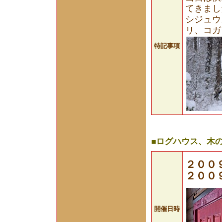
てきまし
シジュウ
リ、コガ
特記事項
■ログハウス、木
２００
２００
開催日時